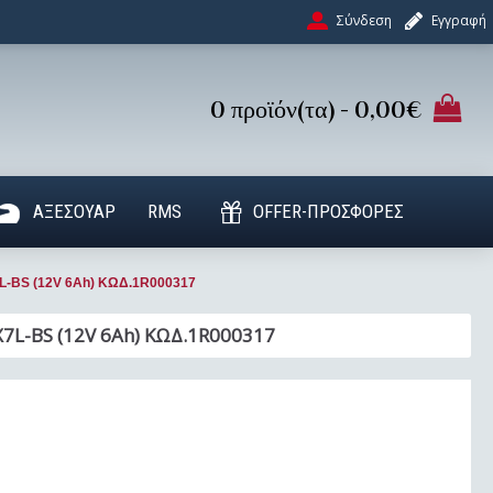
Σύνδεση
Εγγραφή
0 προϊόν(τα) - 0,00€
ΑΞΕΣΟΥΑΡ
RMS
OFFER-ΠΡΟΣΦΟΡΕΣ
L-BS (12V 6Ah) ΚΩΔ.1R000317
7L-BS (12V 6Ah) ΚΩΔ.1R000317