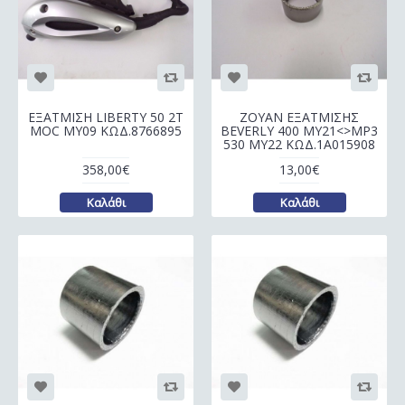
ΕΞΑΤΜΙΣΗ LIBERTY 50 2T
ΖΟΥΑΝ ΕΞΑΤΜΙΣΗΣ
MOC MY09 ΚΩΔ.8766895
BEVERLY 400 MY21<>MP3
530 MY22 ΚΩΔ.1A015908
358,00€
13,00€
Καλάθι
Καλάθι