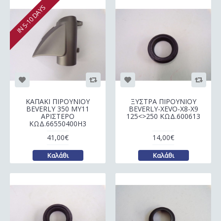
IN 5-10 DAYS
ΚΑΠΑΚΙ ΠΙΡΟΥΝΙΟΥ
ΞΥΣΤΡΑ ΠΙΡΟΥΝΙΟΥ
BEVERLY 350 MY11
BEVERLY-XEVO-X8-X9
ΑΡΙΣΤΕΡΟ
125<>250 ΚΩΔ.600613
ΚΩΔ.66550400H3
41,00€
14,00€
Καλάθι
Καλάθι