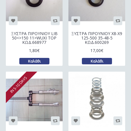
ΞΥΣΤΡΑ ΠΙΡΟΥΝΙΟΥ LIB
ΞΥΣΤΡΑ ΠΙΡΟΥΝΙΟΥ Χ8-Χ9
50<>150 11>WUXI TOP
125-500 35-48-5
ΚΩΔ.668977
ΚΩΔ.600269
1,80€
17,00€
Καλάθι
Καλάθι
IN 5-10 DAYS