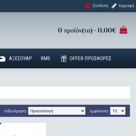
Σύνδεση
Εγγραφή
0 προϊόν(τα) - 0,00€
ΑΞΕΣΟΥΑΡ
RMS
OFFER-ΠΡΟΣΦΟΡΕΣ
ταξινόμηση:
εμφάνιση: