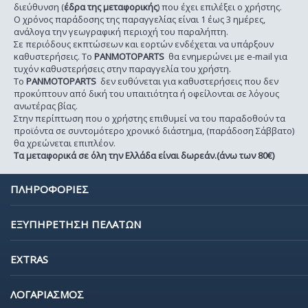
διεύθυνση (
έδρα της μεταφορικής
) που έχει επιλέξει ο χρήστης.
Ο χρόνος παράδοσης της παραγγελίας είναι 1 έως 3 ημέρες,
ανάλογα την γεωγραφική περιοχή του παραλήπτη.
Σε περιόδους εκπτώσεων και εορτών ενδέχεται να υπάρξουν
καθυστερήσεις. Το
PANMOTOPARTS
θα ενημερώνει με e-mail για
τυχόν καθυστερήσεις στην παραγγελία του χρήστη.
Το
PANMOTOPARTS
δεν ευθύνεται για καθυστερήσεις που δεν
προκύπτουν από δική του υπαιτιότητα ή οφείλονται σε λόγους
ανωτέρας βίας.
Στην περίπτωση που ο χρήστης επιθυμεί να του παραδοθούν τα
προϊόντα σε συντομότερο χρονικό διάστημα, (παράδοση Σάββατο)
θα χρεώνεται επιπλέον.
Τα μεταφορικά σε όλη την Ελλάδα είναι δωρεάν.(άνω των 80€)
ΠΛΗΡΟΦΟΡΙΕΣ
ΕΞΥΠΗΡΕΤΗΣΗ ΠΕΛΑΤΩΝ
EXTRAS
ΛΟΓΑΡΙΑΣΜΟΣ