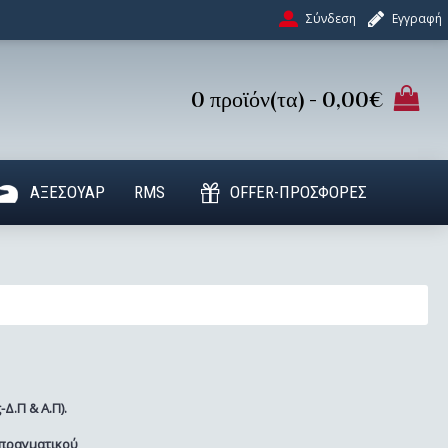
Σύνδεση
Εγγραφή
0 προϊόν(τα) - 0,00€
ΑΞΕΣΟΥΑΡ
RMS
OFFER-ΠΡΟΣΦΟΡΕΣ
Δ.Π & Α.Π).
 πραγματικού