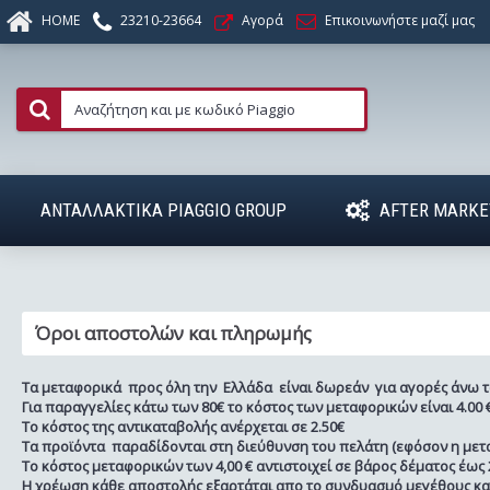
HOME
23210-23664
Αγορά
Επικοινωνήστε μαζί μας
ΑΝΤΑΛΛΑΚΤΙΚΑ PIAGGIO GROUP
AFTER MARKE
Όροι αποστολών και πληρωμής
Τα μεταφορικά προς όλη την Ελλάδα είναι δωρεάν για αγορές άνω τ
Για παραγγελίες κάτω των 80€ το κόστος των μεταφορικών είναι 4.00 €
Το κόστος της αντικαταβολής ανέρχεται σε 2.50€
Τα προϊόντα παραδίδονται στη διεύθυνση του πελάτη (εφόσον η μετα
Το κόστος μεταφορικών των 4,00 € αντιστοιχεί σε βάρος δέματος έως 2
Η χρέωση κάθε αποστολής εξαρτάται απο το συνδυασμό μεγέθους και